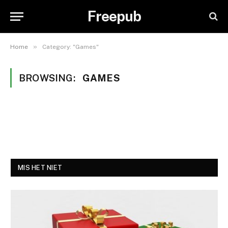
Freepub
»
Home
Category: "Games"
BROWSING:
GAMES
MIS HET NIET