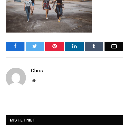
Facebook
Twitter
Pinterest
LinkedIn
Tumblr
Email
Chris
Website
MIS HET NIET