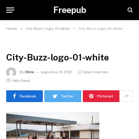
Freepub
»
»
Home
City-Buzz-logo-01-white
City-Buzz-logo-01-white
City-Buzz-logo-01-white
By
Chris
augustus 16, 2021
Geen reacties
1 Min Read
Facebook
Twitter
Pinterest