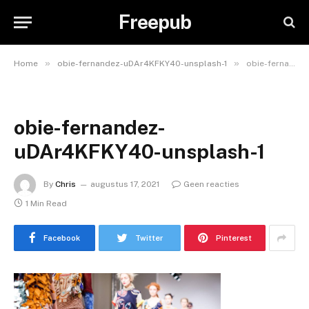
Freepub
»
»
Home
obie-fernandez-uDAr4KFKY40-unsplash-1
obie-fernandez-uDAr4KFKY40-unsplash-1
obie-fernandez-
uDAr4KFKY40-unsplash-1
By
Chris
augustus 17, 2021
Geen reacties
1 Min Read
Facebook
Twitter
Pinterest